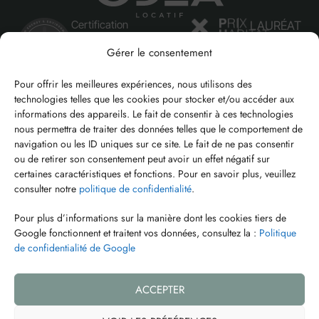
Certification
LAURÉAT
LEED Argent
2022
Gérer le consentement
Bureau
des ventes
Pour offrir les meilleures expériences, nous utilisons des
Espaces
communs
technologies telles que les cookies pour stocker et/ou accéder aux
informations des appareils. Le fait de consentir à ces technologies
LOUER
ACHETER
nous permettra de traiter des données telles que le comportement de
navigation ou les ID uniques sur ce site. Le fait de ne pas consentir
ou de retirer son consentement peut avoir un effet négatif sur
odealocation@cogir.net
245 Boul. Robert-
Instagram
certaines caractéristiques et fonctions. Pour en savoir plus, veuillez
Bourassa
consulter notre
politique de confidentialité
.
(514) 821-3213
Facebook
Montréal, QC
Pour plus d’informations sur la manière dont les cookies tiers de
H3C 1A4
Google fonctionnent et traitent vos données, consultez la :
Politique
de confidentialité de Google
Réalisé par
ACCEPTER
Vendu par
POLITIQUE DE
AVERTISSEMENT
ODEA CONDOMINIUMS © 2026