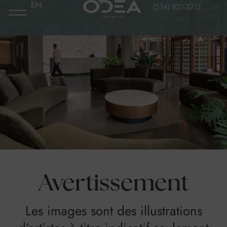
EN
Aller
(514) 821-3213
au
contenu
Avertissement
Les images sont des illustrations